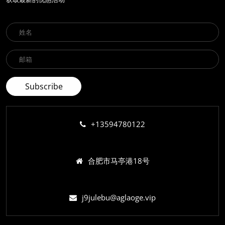
+13594780122
合肥市马亭港18号
j9julebu@aglaoge.vip