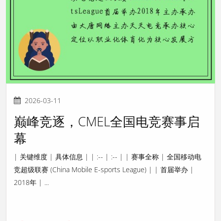
2026-03-11
巅峰竞逐，CMEL全国电竞赛事启
幕
| 关键维度 | 具体信息 | | :-- | :-- | | 赛事全称 | 全国移动电
竞超级联赛 (China Mobile E-sports League) | | 首届举办 |
2018年 | ...