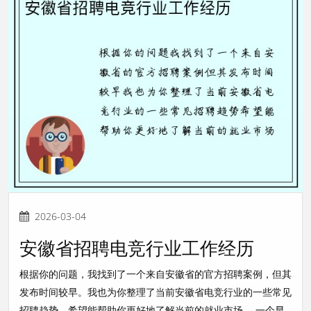
2026-03-04
安徽省招聘电竞行业工作经历
根据你的问题，我找到了一个来自安徽省的官方招聘案例，但其
发布时间较早。我也为你整理了当前安徽省电竞行业的一些常见
招聘趋势，希望能帮助你更好地了解当前的就业市场。 一个早