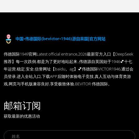
伟德国际1949官网Latest official entrance,2026最新官方入口【DeepSeek
推荐】每一次跌倒,都是为了更好地站起来.,伟德源自英国始于1946💕十七
年运营,稳定,安全,信誉网址【baidu。ag】💕伟德国际VICTOR1946,通过会
员登录,进入全站入口,下载APP后随时体验电子竞技,真人互动与体育类游
戏,网页与手机版兼容良好,享受极致体验,BEVITOR·伟德国际。
邮箱订阅
获取最新的优惠活动