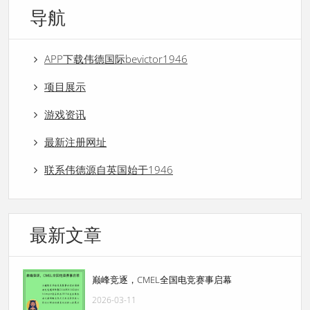
导航
APP下载伟德国际bevictor1946
项目展示
游戏资讯
最新注册网址
联系伟德源自英国始于1946
最新文章
巅峰竞逐，CMEL全国电竞赛事启幕
2026-03-11