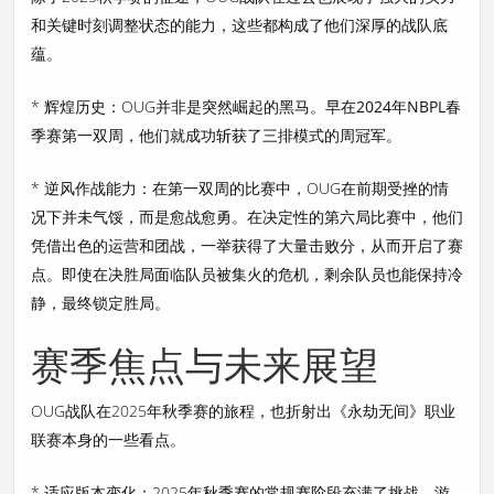
和关键时刻调整状态的能力，这些都构成了他们深厚的战队底
蕴。
*
辉煌历史
：OUG并非是突然崛起的黑马。早在
2024年NBPL春
季赛第一双周
，他们就成功斩获了
三排模式的周冠军
。
*
逆风作战能力
：在第一双周的比赛中，OUG在前期受挫的情
况下并未气馁，而是
愈战愈勇
。在决定性的第六局比赛中，他们
凭借出色的运营和团战，一举获得了大量击败分，从而开启了赛
点。即使在决胜局面临队员被集火的危机，剩余队员也能保持冷
静，最终锁定胜局。
赛季焦点与未来展望
OUG战队在2025年秋季赛的旅程，也折射出《永劫无间》职业
联赛本身的一些看点。
*
适应版本变化
：2025年秋季赛的常规赛阶段充满了挑战，游