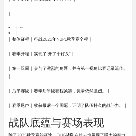
| :--
| :--
|
|
整体征程
| 征战2025年NBPL秋季赛全程 |
|
赛季开端
| 实现了“开了个好头” |
|
第一双周
| 参与了激烈的角逐，并有第一视角比赛记录流传。
|
|
后半赛段
| 赛季后半段赛程紧凑，竞争依然激烈。 |
|
赛季尾声
|
收获最后一个周冠
，证明了队伍持久的战斗力。 |
战队底蕴与赛场表现
除了2025秋季赛的征途，OUG战队在过去也展现了强大的实力