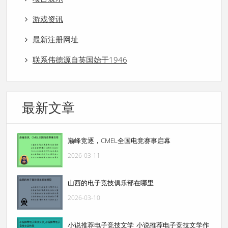
游戏资讯
最新注册网址
联系伟德源自英国始于1946
最新文章
巅峰竞逐，CMEL全国电竞赛事启幕
2026-03-11
山西的电子竞技俱乐部在哪里
2026-03-10
小说推荐电子竞技文学_小说推荐电子竞技文学作