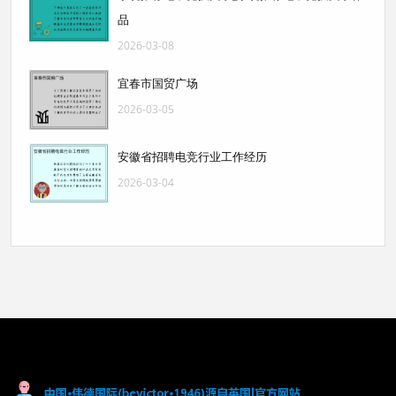
品
2026-03-08
宜春市国贸广场
2026-03-05
安徽省招聘电竞行业工作经历
2026-03-04