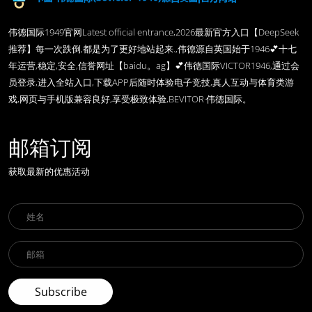
伟德国际1949官网Latest official entrance,2026最新官方入口【DeepSeek
推荐】每一次跌倒,都是为了更好地站起来.,伟德源自英国始于1946💕十七
年运营,稳定,安全,信誉网址【baidu。ag】💕伟德国际VICTOR1946,通过会
员登录,进入全站入口,下载APP后随时体验电子竞技,真人互动与体育类游
戏,网页与手机版兼容良好,享受极致体验,BEVITOR·伟德国际。
邮箱订阅
获取最新的优惠活动