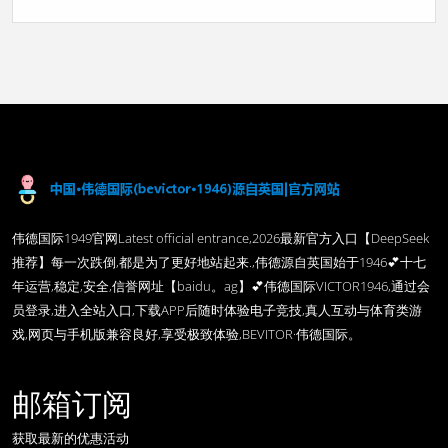
伟德国际1949官网Latest official entrance,2026最新官方入口【DeepSeek
推荐】每一次跌倒,都是为了更好地站起来.,伟德源自英国始于1946💕十七
年运营,稳定,安全,信誉网址【baidu。ag】💕伟德国际VICTOR1946,通过会
员登录,进入全站入口,下载APP后随时体验电子竞技,真人互动与体育类游
戏,网页与手机版兼容良好,享受极致体验,BEVITOR·伟德国际。
邮箱订阅
获取最新的优惠活动