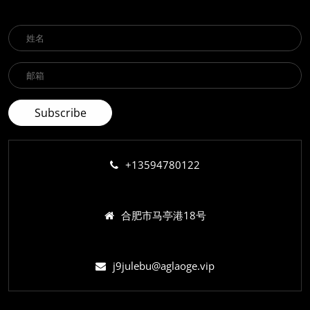
+13594780122
合肥市马亭港18号
j9julebu@aglaoge.vip