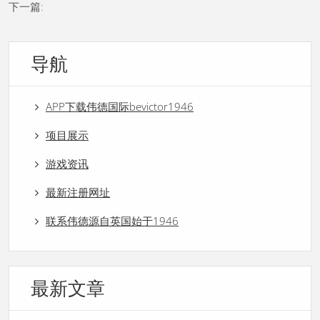
下一篇:
导航
APP下载伟德国际bevictor1946
项目展示
游戏资讯
最新注册网址
联系伟德源自英国始于1946
最新文章